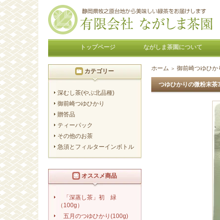
トップページ
ながしま茶園について
ホーム
御前崎つゆひか
＞
カテゴリー
つゆひかりの微粉末茶3
深むし茶(やぶ北品種)
御前崎つゆひかり
贈答品
ティーパック
その他のお茶
急須とフィルターインボトル
オススメ商品
「深蒸し茶」初 緑
（100g）
五月のつゆひかり(100g)