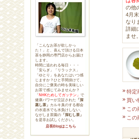
は各
の他
4月
なり
詳細
ませ
「こんなお茶が欲しかっ
た！」と、喜んで頂ける日本
茶を静岡の専門店からお届け
します。
時間に追われる毎日・・・
「安らぎ」「リラックス」
「ゆとり」をあなたはいつ感
じますか？ひと手間掛けて、
自分にご褒美の時を美味しい
お茶で感じてみませんか？
特定
「
NHKためしてガッテン」
で
買い
健康パワーが立証された
「深
蒸し茶」
カルキ臭のする都会
この
の水道水でも水負けしない、
ながしま茶園の
「深むし茶」
この
を是非お試しください。
店長Blogはこちら