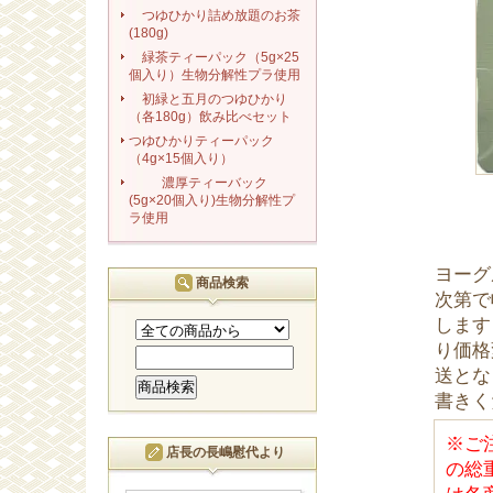
つゆひかり詰め放題のお茶
(180g)
緑茶ティーパック（5g×25
個入り）生物分解性プラ使用
初緑と五月のつゆひかり
（各180g）飲み比べセット
つゆひかりティーパック
（4g×15個入り）
濃厚ティーバック
(5g×20個入り)生物分解性プ
ラ使用
ヨーグ
商品検索
次第で
します
り価格
送とな
書きく
※ご
店長の長嶋慰代より
の総