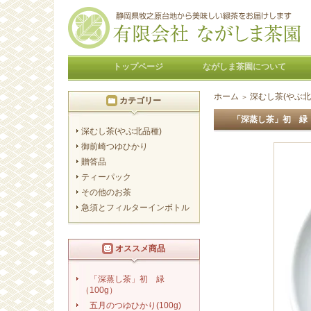
トップページ
ながしま茶園について
ホーム
深むし茶(やぶ北
＞
カテゴリー
「深蒸し茶」初 緑（
深むし茶(やぶ北品種)
御前崎つゆひかり
贈答品
ティーパック
その他のお茶
急須とフィルターインボトル
オススメ商品
「深蒸し茶」初 緑
（100g）
五月のつゆひかり(100g)