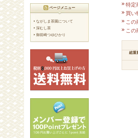
特定
ページメニュー
買い
この
ながしま茶園について
深むし茶
この
御前崎つゆひかり
総重