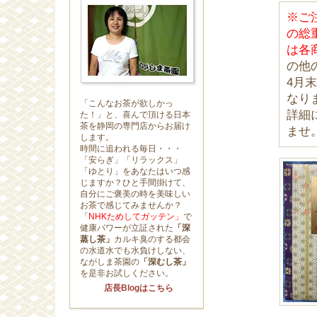
※ご
の総
は各
の他
4月
なり
「こんなお茶が欲しかっ
詳細
た！」と、喜んで頂ける日本
茶を静岡の専門店からお届け
ませ
します。
時間に追われる毎日・・・
「安らぎ」「リラックス」
「ゆとり」をあなたはいつ感
じますか？ひと手間掛けて、
自分にご褒美の時を美味しい
お茶で感じてみませんか？
「
NHKためしてガッテン」
で
健康パワーが立証された
「深
蒸し茶」
カルキ臭のする都会
の水道水でも水負けしない、
ながしま茶園の
「深むし茶」
を是非お試しください。
店長Blogはこちら